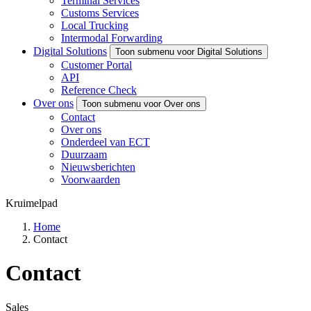
Terminal Services
Customs Services
Local Trucking
Intermodal Forwarding
Digital Solutions
Toon submenu voor Digital Solutions
Customer Portal
API
Reference Check
Over ons
Toon submenu voor Over ons
Contact
Over ons
Onderdeel van ECT
Duurzaam
Nieuwsberichten
Voorwaarden
Kruimelpad
Home
Contact
Contact
Sales